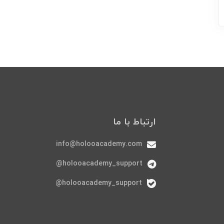
ارتباط با ما
info@holooacademy.com
holooacademy_support@
holooacademy_support@