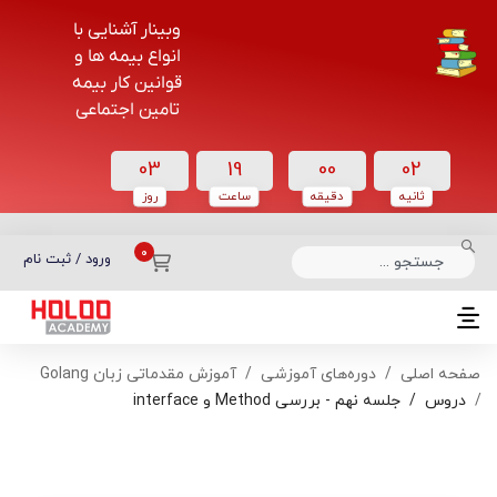
وبینار آشنایی با
انواع بیمه ها و
قوانین کار بیمه
تامین اجتماعی
03
19
00
02
ثانیه
دقیقه
ساعت‌
روز
دسته بندی دوره‌ها
ورود / ثبت نام
صفحه اصلی
دوره‌های آموزشی
آموزش مقدماتی زبان Golang
دروس
جلسه نهم - بررسی Method و interface