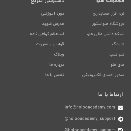
مجموعه هلو
دسترسی سریع
نرم افزار حسابداری
دوره آموزشی
فروشگاه هلواستور
مدرس شوید
شبکه دانش مالی هلو
استعلام گواهی نامه
هلومگ
قوانین و مقررات
هلو هلپ
وبلاگ
مای هلو
درباره ما
صدور امضای الکترونیکی
تماس با ما
ارتباط با ما
info@holooacademy.com
holooacademy_support@
holooacademy_support@