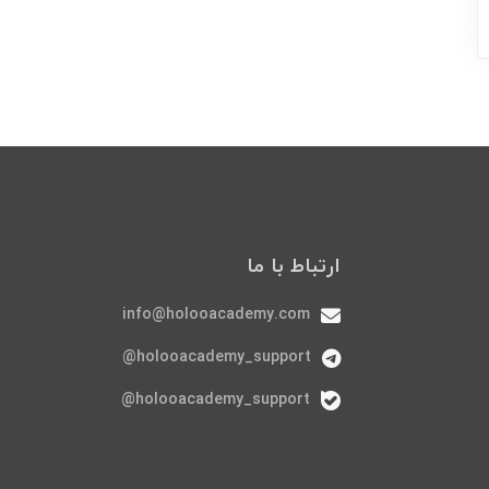
ارتباط با ما
info@holooacademy.com
holooacademy_support@
holooacademy_support@