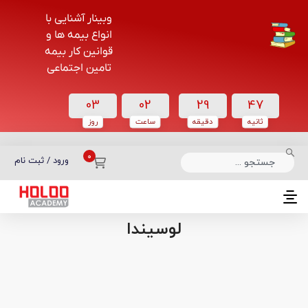
وبینار آشنایی با
انواع بیمه ها و
قوانین کار بیمه
تامین اجتماعی
03
02
29
46
ثانیه
دقیقه
ساعت‌
روز
دسته بندی دوره‌ها
ورود / ثبت نام
صفحه اصلی
رویدادها
لوسیندا
لوسیندا