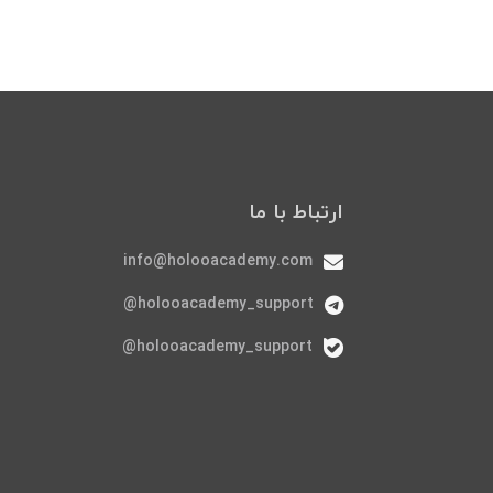
ارتباط با ما
info@holooacademy.com
holooacademy_support@
holooacademy_support@