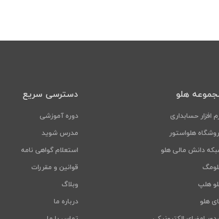
جموعه هلو
دسترسی سریع
م افزار حسابداری
دوره آموزشی
وشگاه هلواستور
مدرس شوید
که دانش مالی هلو
استعلام گواهی نامه
لومگ
قوانین و مقررات
و هلپ
وبلاگ
ی هلو
درباره ما
ور امضای الکترونیکی
تماس با ما