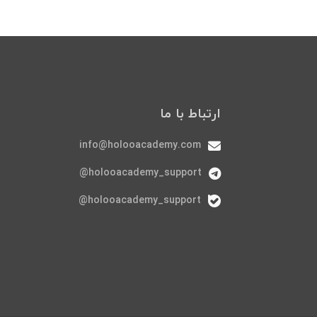
ارتباط با ما
info@holooacademy.com
holooacademy_support@
holooacademy_support@